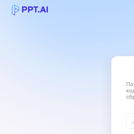
По
ко
сб